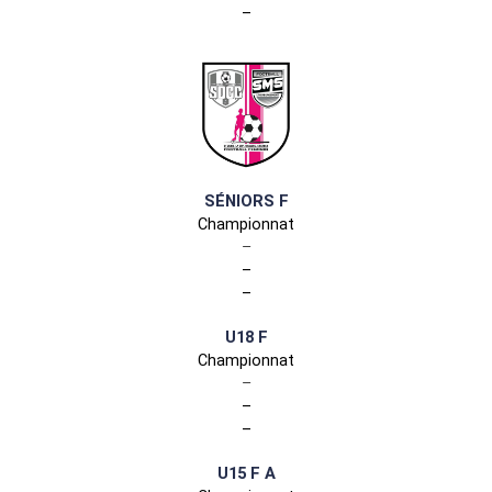
–
SÉNIORS F
Championnat
–
–
–
U18 F
Championnat
–
–
–
U15 F A