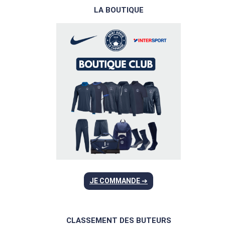
U
LA BOUTIQUE
V
E
L
A
R
B
I
T
R
E
!
JE COMMANDE
➔
CLASSEMENT DES BUTEURS