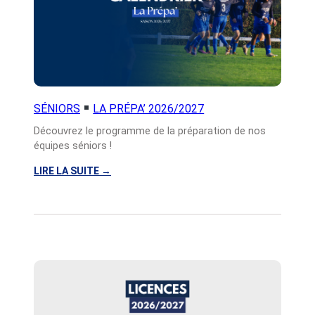
–
S
É
N
I
O
R
SÉNIORS
LA PRÉPA’ 2026/2027
S
Découvrez le programme de la préparation de nos
A
équipes séniors !
/
B
LIRE LA SUITE
→
/
:
C
S
É
N
I
O
R
S