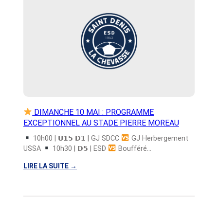
E
S
2
0
2
6
-
2
0
2
7
DIMANCHE 10 MAI : PROGRAMME
EXCEPTIONNEL AU STADE PIERRE MOREAU
10h00 | 𝗨𝟭𝟱 𝗗𝟭 | GJ SDCC
GJ Herbergement
USSA
10h30 | 𝗗𝟱 | ESD
Boufféré…
LIRE LA SUITE
→
:
D
I
M