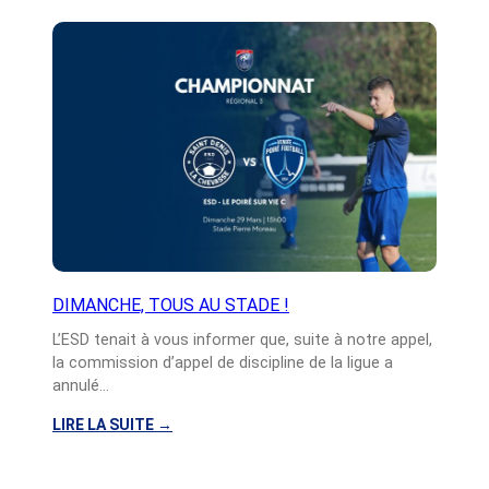
A
N
C
H
E
1
0
M
A
I
:
P
R
DIMANCHE, TOUS AU STADE !
O
L’ESD tenait à vous informer que, suite à notre appel,
G
la commission d’appel de discipline de la ligue a
R
annulé…
A
M
LIRE LA SUITE
→
M
:
E
D
E