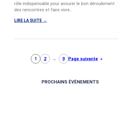
R
rôle indispensable pour assurer le bon déroulement
R
des rencontres et faire vivre…
E
M
LIRE LA SUITE
→
O
:
R
E
E
M
A
M
U
A
N
…
1
2
9
Page suivante
»
U
E
L
PROCHAINS ÉVÈNEMENTS
M
O
R
E
A
U
,
N
O