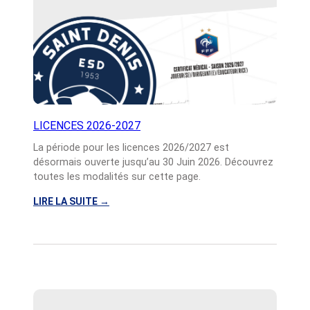
L
A
P
R
É
P
A
’
2
LICENCES 2026-2027
0
La période pour les licences 2026/2027 est
2
désormais ouverte jusqu’au 30 Juin 2026. Découvrez
6
toutes les modalités sur cette page.
/
2
LIRE LA SUITE
→
0
:
2
L
7
I
C
E
N
C