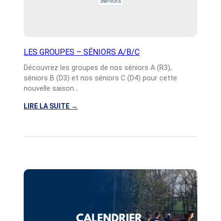
LES GROUPES – SÉNIORS A/B/C
Découvrez les groupes de nos séniors A (R3),
séniors B (D3) et nos séniors C (D4) pour cette
nouvelle saison…
LIRE LA SUITE
→
:
L
E
S
G
R
O
U
P
E
S