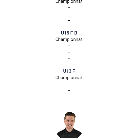
Championnat
–
–
–
U15 F B
Championnat
–
–
–
U13 F
Championnat
–
–
–