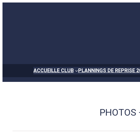
Aller
au
contenu
ACCUEIL
LE CLUB
PLANNINGS DE REPRISE 2
PHOTOS –